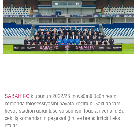
SABAH FC
klubunun 2022/23 mövsümü üçün rəsmi
komanda fotosessiyasını həyata keçirdik. Şəkildə tam
heyət, stadion görüntüsü və sponsor loqoları yer alır. Bu
çəkiliş komandanın peşəkarlığını və brend imicini əks
etdirir.