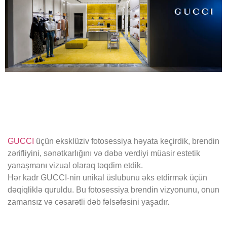
GUCCI
üçün eksklüziv fotosessiya həyata keçirdik, brendin
zərifliyini, sənətkarlığını və dəbə verdiyi müasir estetik
yanaşmanı vizual olaraq təqdim etdik.
Hər kadr GUCCI-nin unikal üslubunu əks etdirmək üçün
dəqiqliklə quruldu. Bu fotosessiya brendin vizyonunu, onun
zamansız və cəsarətli dəb fəlsəfəsini yaşadır.