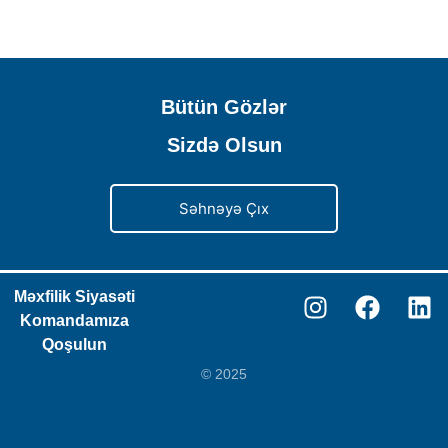
Bütün Gözlər
Sizdə Olsun
Səhnəyə Çıx
Məxfilik Siyasəti
Komandamıza
Qoşulun
© 2025